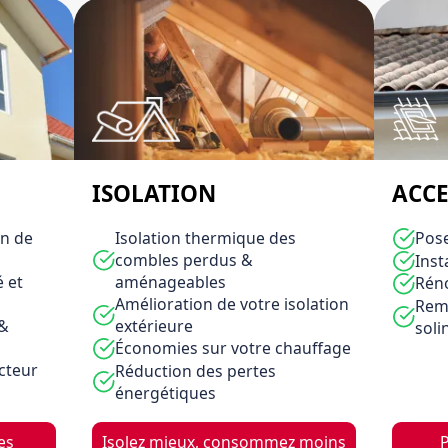
ISOLATION
ACCE
on de
Isolation thermique des
Pose
combles perdus &
Inst
 et
aménageables
Réno
Amélioration de votre isolation
Remp
 &
extérieure
soli
Économies sur votre chauffage
cteur
Réduction des pertes
énergétiques
es
Isolez mieux, consommez moins
P