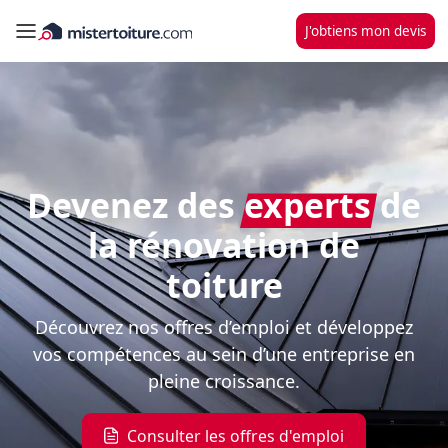
J'obtiens mon devis
Devenez des
experts
de
la rénovation de
toiture
Découvrez nos offres d’emploi et développez
vos compétences au sein d’une entreprise en
pleine croissance.
Consulter les offres d'emploi