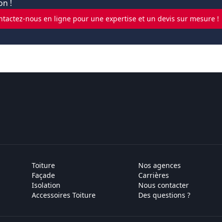
n !
ntactez-nous en ligne pour une expertise et un devis sur mesure !
Toiture
Nos agences
Façade
Carrières
Isolation
Nous contacter
Accessoires Toiture
Des questions ?